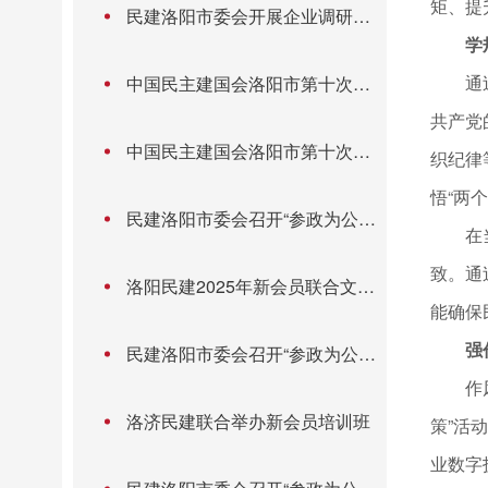
矩、提
民建洛阳市委会开展企业调研暨
拓展学习活动
学
通
中国民主建国会洛阳市第十次代
表大会召开
共产党
中国民主建国会洛阳市第十次代
织纪律
表大会召开
悟“两
民建洛阳市委会召开“参政为公、
在
实干为民”主题教育第二次集体学
习暨理论学习中心组学习会
致。通
洛阳民建2025年新会员联合文化
教育委开展“走进国企平台 共话教
能确保
育民生”专题调研
强
民建洛阳市委会召开“参政为公、
实干为民”主题教育第一次集体学
作
习暨理论学习中心组学习会
洛济民建联合举办新会员培训班
策”活
业数字