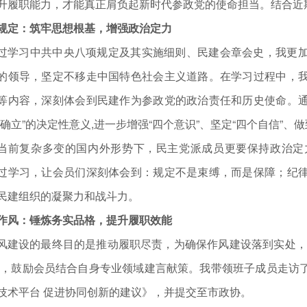
升履职能力，才能真正肩负起新时代参政党的使命担当。结合近
规定：筑牢思想根基，增强政治定力
过学习中共中央八项规定及其实施细则、民建会章会史，我更
的领导，坚定不移走中国特色社会主义道路。在学习过程中，
等内容，深刻体会到民建作为参政党的政治责任和历史使命。
个确立”的决定性意义,进一步增强“四个意识”、坚定“四个自信”、做
当前复杂多变的国内外形势下，民主党派成员更要保持政治定
过学习，让会员们深刻体会到：规定不是束缚，而是保障；纪
民建组织的凝聚力和战斗力。
作风：锤炼务实品格，提升履职效能
风建设的最终目的是推动履职尽责，为确保作风建设落到实处，
动，鼓励会员结合自身专业领域建言献策。我带领班子成员走访
技术平台 促进协同创新的建议》，并提交至市政协。