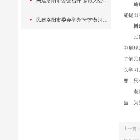
民建洛阳市委会召开“参政为公、
通
实干为民”主题教育动员部署会
能提出
民建洛阳市委会举办“守护黄河安
树
澜 共筑生态未来”公益植树活动
民
中展现
了解民
头学习
要，只
老
当，为
上一篇