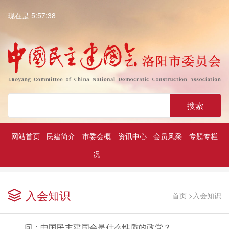
现在是 5:57:38
搜索
网站首页
民建简介
市委会概
资讯中心
会员风采
专题专栏
况
深入学习贯彻中共二十大精神
历届民建市委领导
凝心铸魂强根基团结奋进新征程
入会知识
首页
>
入会知识
问：中国民主建国会是什么性质的政党？