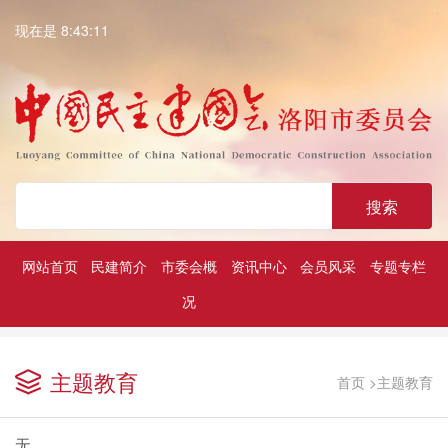
现在是 8:43:11
搜索
网站首页
民建简介
市委会概
资讯中心
会员风采
专题专栏
况
深入学习贯彻中共二十大精神
历届民建市委领导
凝心铸魂强根基团结奋进新征程
主题教育
首页
>
主题教育
无