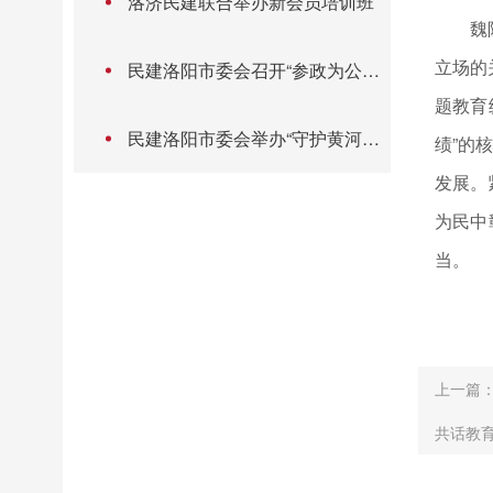
洛济民建联合举办新会员培训班
魏
立场的
民建洛阳市委会召开“参政为公、
实干为民”主题教育动员部署会
题教育
民建洛阳市委会举办“守护黄河安
绩”的
澜 共筑生态未来”公益植树活动
发展。
为民中
当。
上一篇
共话教育