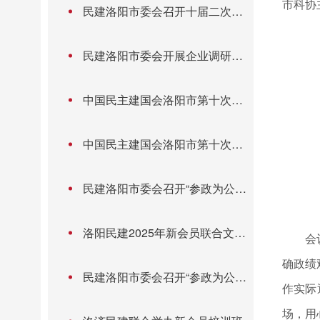
市科协
民建洛阳市委会召开十届二次市
委（扩大）会暨主题教育第三次
集体学习会
民建洛阳市委会开展企业调研暨
拓展学习活动
中国民主建国会洛阳市第十次代
表大会召开
中国民主建国会洛阳市第十次代
表大会召开
民建洛阳市委会召开“参政为公、
实干为民”主题教育第二次集体学
习暨理论学习中心组学习会
洛阳民建2025年新会员联合文化
会
教育委开展“走进国企平台 共话教
确政绩
育民生”专题调研
民建洛阳市委会召开“参政为公、
作实际
实干为民”主题教育第一次集体学
习暨理论学习中心组学习会
场，用