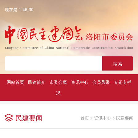
现在是 1:46:30
搜索
网站首页
民建简介
市委会概
资讯中心
会员风采
专题专栏
况
深入学习贯彻中共二十大精神
历届民建市委领导
凝心铸魂强根基团结奋进新征程
民建要闻
首页
>
资讯中心
>
民建要闻