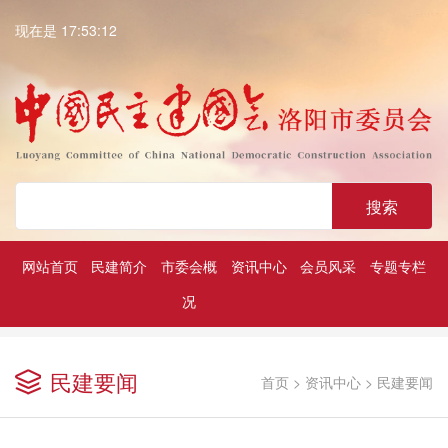
现在是 17:53:13
搜索
网站首页
民建简介
市委会概
资讯中心
会员风采
专题专栏
况
深入学习贯彻中共二十大精神
历届民建市委领导
凝心铸魂强根基团结奋进新征程
民建要闻
首页
>
资讯中心
>
民建要闻